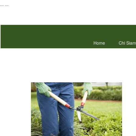
...
...
Home
Chi Sia